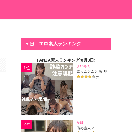
👧🏻 エロ素人ランキング
FANZA素人ランキング(8月8日)
まいさん
1位
素人ムクムク-塩PP-
(3)
かほ
2位
俺の素人-Z-