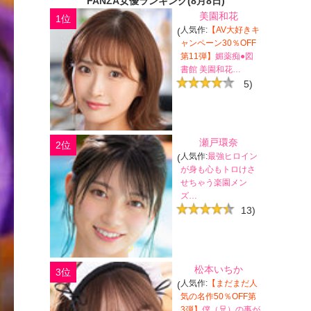
FANZA女優ランキング(8月8日)
美園和花
1位
人気作:
【AV大好きキ
(
ャンペーン30％OFF
第11弾】
媚薬痴●図
書館 美園和花…
5)
瀬戸環奈
2位
人気作:
最強ヒロイン
(
が身も心もトロけさ
せちゃう楽園メン
ズ…
13)
松本いちか
3位
人気作:
【まだまだ人
(
気の名作50％OFF第
3弾】
僕（兄）の事が