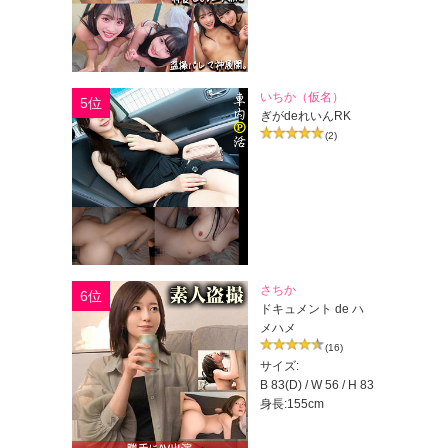
いちか（仮名）
5位
ぎがdeれいんRK
(2)
さちか
6位
ドキュメント de ハ
メハメ
(16)
サイズ:
B 83(D) / W 56 / H 83
身長:155cm