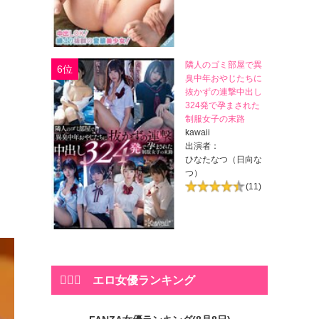
隣人のゴミ部屋で異
6位
臭中年おやじたちに
抜かずの連撃中出し
324発で孕まされた
て
制服女子の末路
kawaii
出演者：
ひなたなつ（日向な
つ）
(11)
💁🏻‍♀️ エロ女優ランキング