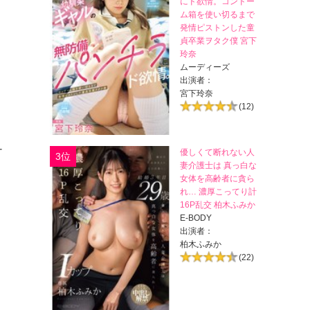
にド欲情。コンドー
ム箱を使い切るまで
発情ピストンした童
貞卒業ヲタク僕 宮下
玲奈
ムーディーズ
出演者：
宮下玲奈
(12)
ナ
優しくて断れない人
3位
妻介護士は 真っ白な
女体を高齢者に貪ら
れ… 濃厚こってり計
16P乱交 柏木ふみか
E-BODY
出演者：
柏木ふみか
(22)