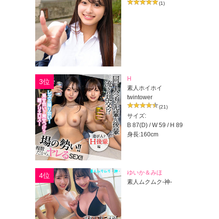
(1)
H
3位
素人ホイホイ
twintower
(21)
サイズ:
B 87(D) / W 59 / H 89
身長:160cm
ゆいか＆みほ
4位
素人ムクムク-神-