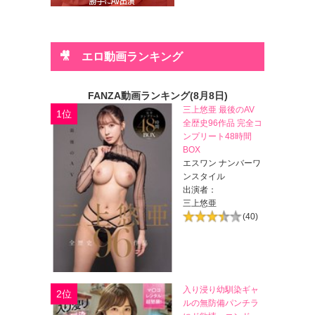
🎥 エロ動画ランキング
FANZA動画ランキング(8月8日)
三上悠亜 最後のAV
1位
全歴史96作品 完全コ
ンプリート48時間
BOX
エスワン ナンバーワ
ンスタイル
出演者：
三上悠亜
(40)
入り浸り幼馴染ギャ
2位
ルの無防備パンチラ