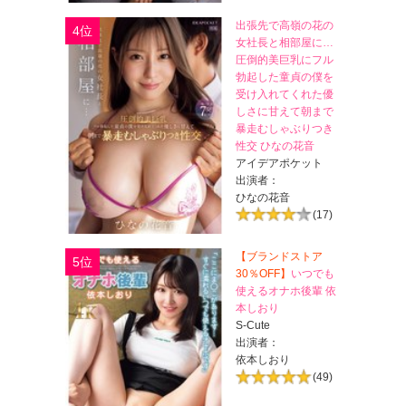
出張先で高嶺の花の
4位
女社長と相部屋に…
圧倒的美巨乳にフル
勃起した童貞の僕を
受け入れてくれた優
しさに甘えて朝まで
暴走むしゃぶりつき
性交 ひなの花音
アイデアポケット
出演者：
ひなの花音
(17)
【ブランドストア
5位
30％OFF】
いつでも
使えるオナホ後輩 依
本しおり
S-Cute
出演者：
依本しおり
(49)